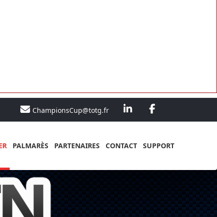
ChampionsCup@totg.fr
ER
PALMARÈS
PARTENAIRES
CONTACT
SUPPORT