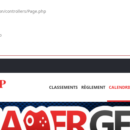
on/controllers/Page.php
p
P
CLASSEMENTS
RÈGLEMENT
CALENDRI