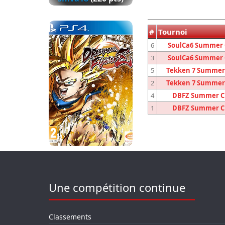
#
Tournoi
6
SoulCa6 Summer 
3
SoulCa6 Summer 
5
Tekken 7 Summer 
2
Tekken 7 Summer 
4
DBFZ Summer Ch
1
DBFZ Summer Ch
Une compétition continue
Classements