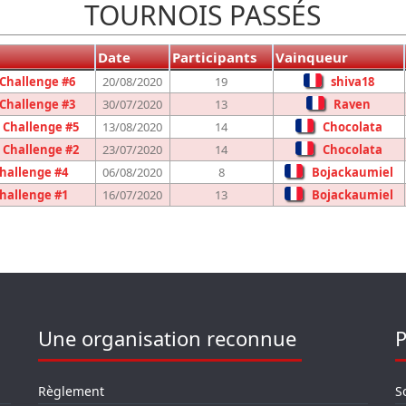
TOURNOIS PASSÉS
Date
Participants
Vainqueur
Challenge #6
20/08/2020
19
shiva18
Challenge #3
30/07/2020
13
Raven
Challenge #5
13/08/2020
14
Chocolata
Challenge #2
23/07/2020
14
Chocolata
allenge #4
06/08/2020
8
Bojackaumiel
allenge #1
16/07/2020
13
Bojackaumiel
Une organisation reconnue
P
Règlement
S