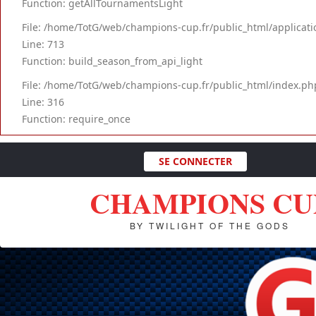
Function: getAllTournamentsLight
File: /home/TotG/web/champions-cup.fr/public_html/applicati
Line: 713
Function: build_season_from_api_light
File: /home/TotG/web/champions-cup.fr/public_html/index.ph
Line: 316
Function: require_once
SE CONNECTER
CHAMPIONS CU
BY TWILIGHT OF THE GODS