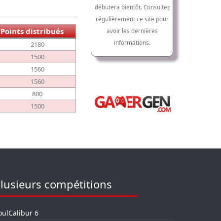
débutera bientôt. Consultez
régulièrement ce site pour
Points distribués
avoir les dernières
informations.
2180
1500
1560
1560
800
1500
lusieurs compétitions
oulCalibur 6