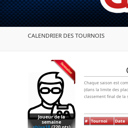
CALENDRIER DES TOURNOIS
Chaque saison est co
(dans la limite des pla
classement final de la 
Joueur de la
#
Tournoi
Date
semaine
shiva18
(220 pts)