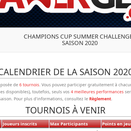
CHAMPIONS CUP SUMMER CHALLENGE
SAISON 2020
CALENDRIER DE LA SAISON 202
mposée de
6 tournois
. Vous pouvez participer gratuitement à chac
ces disponibles), toutefois, seuls vos
4 meilleures performances
ser
saison. Pour plus d'informations, consultez le
Règlement
.
TOURNOIS À VENIR
Joueurs inscrits
Max Participants
Points en jeu