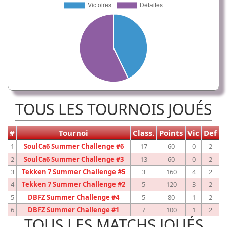
TOUS LES TOURNOIS JOUÉS
#
Tournoi
Class.
Points
Vic
Def
1
SoulCa6 Summer Challenge #6
17
60
0
2
2
SoulCa6 Summer Challenge #3
13
60
0
2
3
Tekken 7 Summer Challenge #5
3
160
4
2
4
Tekken 7 Summer Challenge #2
5
120
3
2
5
DBFZ Summer Challenge #4
5
80
1
2
6
DBFZ Summer Challenge #1
7
100
1
2
TOUS LES MATCHS JOUÉS