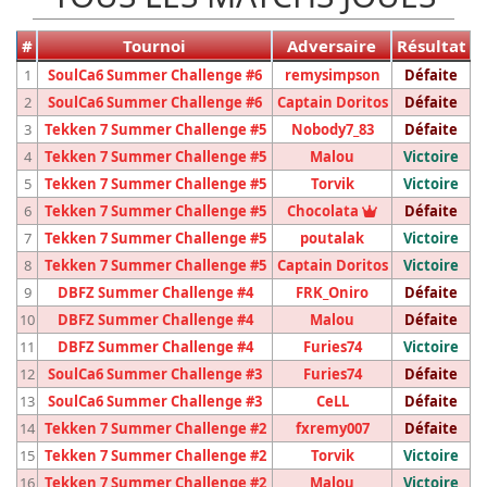
#
Tournoi
Adversaire
Résultat
1
SoulCa6 Summer Challenge #6
remysimpson
Défaite
2
SoulCa6 Summer Challenge #6
Captain Doritos
Défaite
3
Tekken 7 Summer Challenge #5
Nobody7_83
Défaite
4
Tekken 7 Summer Challenge #5
Malou
Victoire
5
Tekken 7 Summer Challenge #5
Torvik
Victoire
Vainqueur du t
6
Tekken 7 Summer Challenge #5
Chocolata
Défaite
7
Tekken 7 Summer Challenge #5
poutalak
Victoire
8
Tekken 7 Summer Challenge #5
Captain Doritos
Victoire
9
DBFZ Summer Challenge #4
FRK_Oniro
Défaite
10
DBFZ Summer Challenge #4
Malou
Défaite
11
DBFZ Summer Challenge #4
Furies74
Victoire
12
SoulCa6 Summer Challenge #3
Furies74
Défaite
13
SoulCa6 Summer Challenge #3
CeLL
Défaite
14
Tekken 7 Summer Challenge #2
fxremy007
Défaite
15
Tekken 7 Summer Challenge #2
Torvik
Victoire
16
Tekken 7 Summer Challenge #2
Malou
Victoire