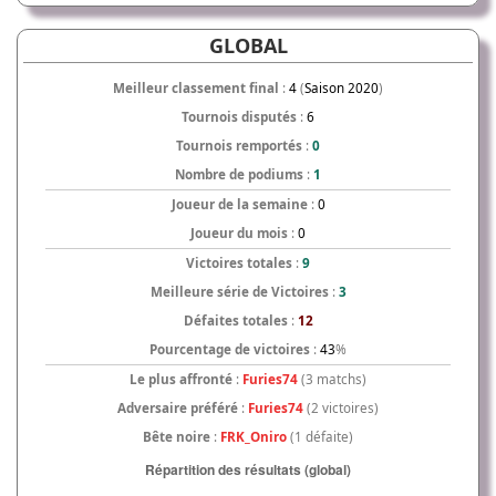
GLOBAL
Meilleur classement final
:
4
(
Saison 2020
)
Tournois disputés
:
6
Tournois remportés
:
0
Nombre de podiums
:
1
Joueur de la semaine
:
0
Joueur du mois
:
0
Victoires totales
:
9
Meilleure série de Victoires
:
3
Défaites totales
:
12
Pourcentage de victoires
:
43
%
Le plus affronté
:
Furies74
(3 matchs)
Adversaire préféré
:
Furies74
(2 victoires)
Bête noire
:
FRK_Oniro
(1 défaite)