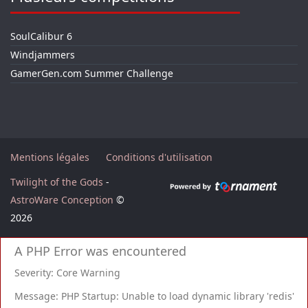
SoulCalibur 6
Windjammers
GamerGen.com Summer Challenge
Mentions légales
Conditions d'utilisation
Twilight of the Gods
-
AstroWare Conception
©
2026
A PHP Error was encountered
Severity: Core Warning
Message: PHP Startup: Unable to load dynamic library 'redis'