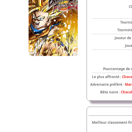
C
Tourno
Tournoi
Joueur de
Jou
Pourcentage de v
Le plus affronté
:
Choco
Adversaire préféré
:
Mar
Bête noire
:
Choco
Meilleur classement fi