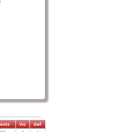
oints
Vic
Def