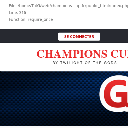
File: /home/TotG/web/champions-cup.fr/public_html/index.ph
Line: 316
Function: require_once
SE CONNECTER
CHAMPIONS CU
BY TWILIGHT OF THE GODS