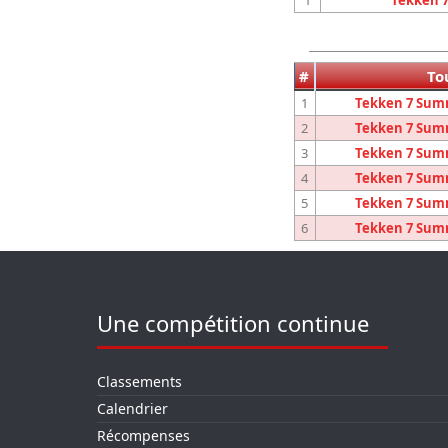
1
Tekken 
#
To
1
Tekken 7 Sum
2
Tekken 7 Sum
3
Tekken 7 Sum
4
Tekken 7 Sum
5
Tekken 7 Sum
6
Tekken 7 Sum
Une compétition continue
Classements
Calendrier
Récompenses