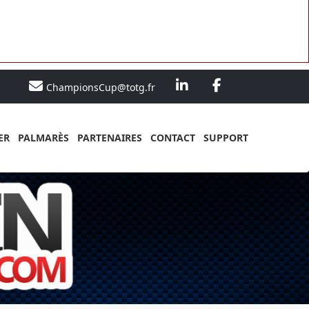
ChampionsCup@totg.fr
ER
PALMARÈS
PARTENAIRES
CONTACT
SUPPORT