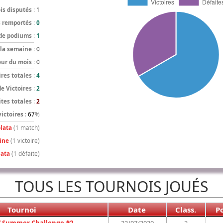
is disputés
:
1
s remportés
:
0
de podiums
:
1
 la semaine
:
0
eur du mois
:
0
ires totales
:
4
de Victoires
:
2
tes totales
:
2
ictoires
:
67
%
lata
(1 match)
ine
(1 victoire)
lata
(1 défaite)
TOUS LES TOURNOIS JOUÉS
Tournoi
Date
Class.
P