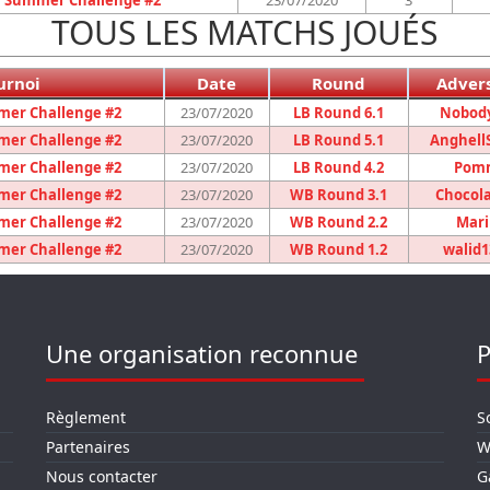
7 Summer Challenge #2
23/07/2020
3
TOUS LES MATCHS JOUÉS
urnoi
Date
Round
Advers
mer Challenge #2
23/07/2020
LB Round 6.1
Nobody
mer Challenge #2
23/07/2020
LB Round 5.1
Anghell
mer Challenge #2
23/07/2020
LB Round 4.2
Pom
mer Challenge #2
23/07/2020
WB Round 3.1
Chocol
mer Challenge #2
23/07/2020
WB Round 2.2
Mari
mer Challenge #2
23/07/2020
WB Round 1.2
walid1
Une organisation reconnue
P
Règlement
S
Partenaires
W
Nous contacter
G