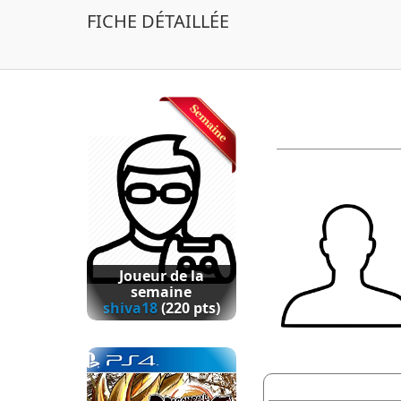
FICHE DÉTAILLÉE
Joueur de la
semaine
shiva18
(220 pts)