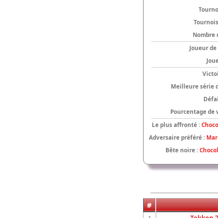
Tourno
Tournoi
Nombre 
Joueur de
Jou
Victo
Meilleure série 
Défai
Pourcentage de v
Le plus affronté
:
Choco
Adversaire préféré
:
Mar
Bête noire
:
Choco
#