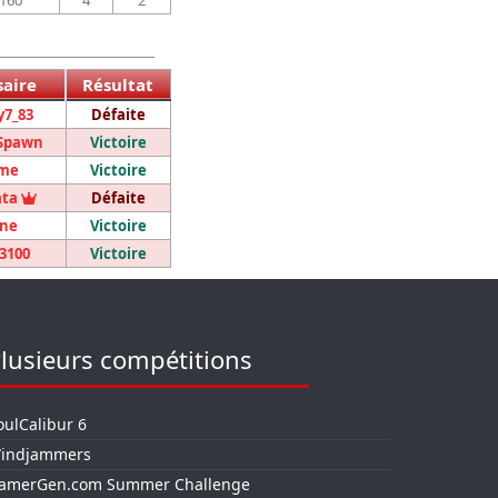
160
4
2
aire
Résultat
7_83
Défaite
Spawn
Victoire
me
Victoire
Vainqueur du tournoi
ata
Défaite
ne
Victoire
3100
Victoire
lusieurs compétitions
oulCalibur 6
indjammers
amerGen.com Summer Challenge