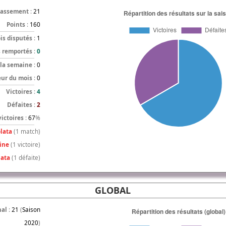
lassement
:
21
Points
:
160
is disputés
:
1
s remportés
:
0
 la semaine
:
0
eur du mois
:
0
Victoires
:
4
Défaites
:
2
ictoires
:
67
%
lata
(1 match)
ine
(1 victoire)
lata
(1 défaite)
GLOBAL
nal
:
21
(
Saison
2020
)