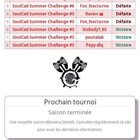
3
SoulCa6 Summer Challenge #6
Fox_Nocturne
Défaite
Vainqueur du tou
4
SoulCa6 Summer Challenge #3
Raven
Défaite
5
SoulCa6 Summer Challenge #3
Fox_Nocturne
Défaite
6
SoulCa6 Summer Challenge #3
Nobody7_83
Victoire
7
SoulCa6 Summer Challenge #3
poutalak
Victoire
8
SoulCa6 Summer Challenge #3
Papy-dlq
Victoire
Prochain tournoi
Saison terminée
Une nouvelle saison débutera bientôt. Consultez régulièrement ce site
pour avoir les dernières informations.