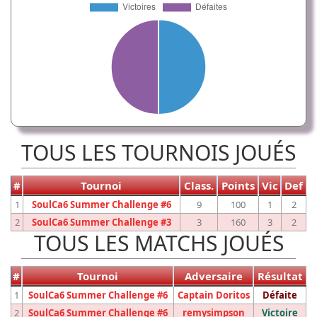
TOUS LES TOURNOIS JOUÉS
#
Tournoi
Class.
Points
Vic
Def
1
SoulCa6 Summer Challenge #6
9
100
1
2
2
SoulCa6 Summer Challenge #3
3
160
3
2
TOUS LES MATCHS JOUÉS
#
Tournoi
Adversaire
Résultat
1
SoulCa6 Summer Challenge #6
Captain Doritos
Défaite
2
SoulCa6 Summer Challenge #6
remysimpson
Victoire