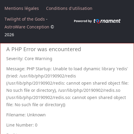
Mentions légales
Conditions d'utilisation
Twilight of the Gods
-
AstroWare Conception
©
2026
A PHP Error was encountered
Severity: Core Warning
Message: PHP Startup: Unable to load dynamic library 'redis'
(tried: /usr/lib/php/20190902/redis
(/usr/lib/php/20190902/redis: cannot open shared object file:
No such file or directory), /usr/lib/php/20190902/redis.so
(/usr/lib/php/20190902/redis.so: cannot open shared object
file: No such file or directory))
Filename: Unknown
Line Number: 0