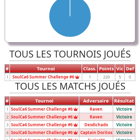
TOUS LES TOURNOIS JOUÉS
#
Tournoi
Class.
Points
Vic
Def
Vainqueur du tournoi
1
SoulCa6 Summer Challenge #6
1
220
5
0
TOUS LES MATCHS JOUÉS
#
Tournoi
Adversaire
Résultat
Vainqueur du tournoi
1
SoulCa6 Summer Challenge #6
Raven
Victoire
Vainqueur du tournoi
2
SoulCa6 Summer Challenge #6
Raven
Victoire
Vainqueur du tournoi
3
SoulCa6 Summer Challenge #6
Desdichado
Victoire
Vainqueur du tournoi
4
SoulCa6 Summer Challenge #6
Captain Doritos
Victoire