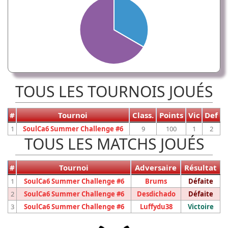
TOUS LES TOURNOIS JOUÉS
#
Tournoi
Class.
Points
Vic
Def
1
SoulCa6 Summer Challenge #6
9
100
1
2
TOUS LES MATCHS JOUÉS
#
Tournoi
Adversaire
Résultat
1
SoulCa6 Summer Challenge #6
Brums
Défaite
2
SoulCa6 Summer Challenge #6
Desdichado
Défaite
3
SoulCa6 Summer Challenge #6
Luffydu38
Victoire