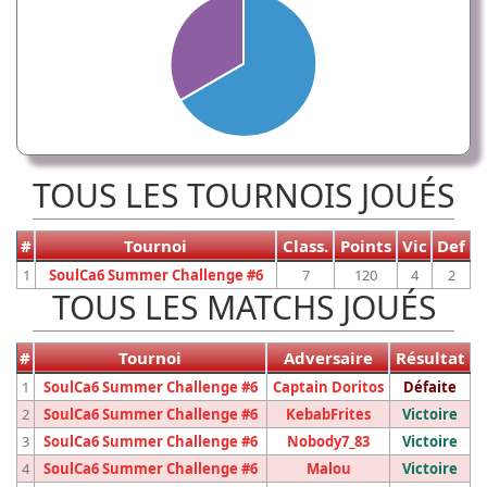
TOUS LES TOURNOIS JOUÉS
#
Tournoi
Class.
Points
Vic
Def
1
SoulCa6 Summer Challenge #6
7
120
4
2
TOUS LES MATCHS JOUÉS
#
Tournoi
Adversaire
Résultat
1
SoulCa6 Summer Challenge #6
Captain Doritos
Défaite
2
SoulCa6 Summer Challenge #6
KebabFrites
Victoire
3
SoulCa6 Summer Challenge #6
Nobody7_83
Victoire
4
SoulCa6 Summer Challenge #6
Malou
Victoire