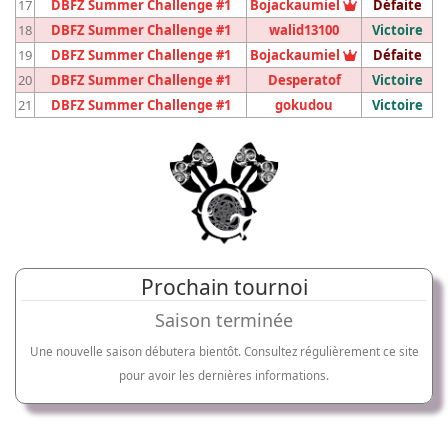
Vainqueur du
17
DBFZ Summer Challenge #1
Bojackaumiel
Défaite
18
DBFZ Summer Challenge #1
walid13100
Victoire
Vainqueur du
19
DBFZ Summer Challenge #1
Bojackaumiel
Défaite
20
DBFZ Summer Challenge #1
Desperatof
Victoire
21
DBFZ Summer Challenge #1
gokudou
Victoire
Prochain tournoi
Saison terminée
Une nouvelle saison débutera bientôt. Consultez régulièrement ce site
pour avoir les dernières informations.