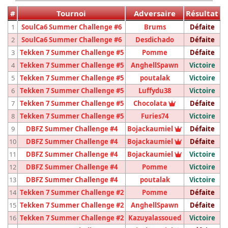
#
Tournoi
Adversaire
Résultat
1
SoulCa6 Summer Challenge #6
Brums
Défaite
2
SoulCa6 Summer Challenge #6
Desdichado
Défaite
3
Tekken 7 Summer Challenge #5
Pomme
Défaite
4
Tekken 7 Summer Challenge #5
AnghellSpawn
Victoire
5
Tekken 7 Summer Challenge #5
poutalak
Victoire
6
Tekken 7 Summer Challenge #5
Luffydu38
Victoire
Vainqueur du t
7
Tekken 7 Summer Challenge #5
Chocolata
Défaite
8
Tekken 7 Summer Challenge #5
Furies74
Victoire
Vainqueur du
9
DBFZ Summer Challenge #4
Bojackaumiel
Défaite
Vainqueur du
10
DBFZ Summer Challenge #4
Bojackaumiel
Défaite
Vainqueur du
11
DBFZ Summer Challenge #4
Bojackaumiel
Victoire
12
DBFZ Summer Challenge #4
Pomme
Victoire
13
DBFZ Summer Challenge #4
poutalak
Victoire
14
Tekken 7 Summer Challenge #2
Pomme
Défaite
15
Tekken 7 Summer Challenge #2
AnghellSpawn
Défaite
16
Tekken 7 Summer Challenge #2
Kazuyalassoued
Victoire