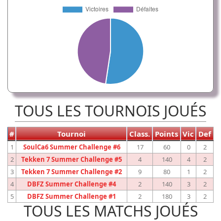
TOUS LES TOURNOIS JOUÉS
#
Tournoi
Class.
Points
Vic
Def
1
SoulCa6 Summer Challenge #6
17
60
0
2
2
Tekken 7 Summer Challenge #5
4
140
4
2
3
Tekken 7 Summer Challenge #2
9
80
1
2
4
DBFZ Summer Challenge #4
2
140
3
2
5
DBFZ Summer Challenge #1
2
180
3
2
TOUS LES MATCHS JOUÉS