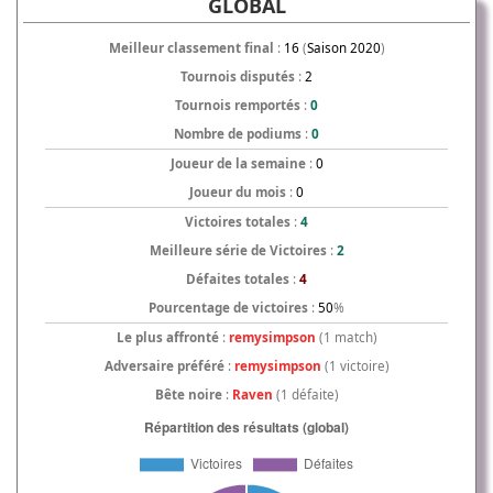
GLOBAL
Meilleur classement final
:
16
(
Saison 2020
)
Tournois disputés
:
2
Tournois remportés
:
0
Nombre de podiums
:
0
Joueur de la semaine
:
0
Joueur du mois
:
0
Victoires totales
:
4
Meilleure série de Victoires
:
2
Défaites totales
:
4
Pourcentage de victoires
:
50
%
Le plus affronté
:
remysimpson
(1 match)
Adversaire préféré
:
remysimpson
(1 victoire)
Bête noire
:
Raven
(1 défaite)