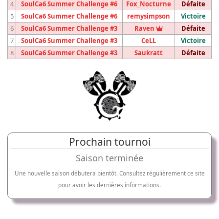
4
SoulCa6 Summer Challenge #6
Fox_Nocturne
Défaite
5
SoulCa6 Summer Challenge #6
remysimpson
Victoire
Vainqueur du tou
6
SoulCa6 Summer Challenge #3
Raven
Défaite
7
SoulCa6 Summer Challenge #3
CeLL
Victoire
8
SoulCa6 Summer Challenge #3
Saukratt
Défaite
Prochain tournoi
Saison terminée
Une nouvelle saison débutera bientôt. Consultez régulièrement ce site
pour avoir les dernières informations.