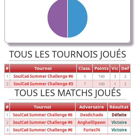
TOUS LES TOURNOIS JOUÉS
#
Tournoi
Class.
Points
Vic
Def
1
SoulCa6 Summer Challenge #6
5
140
3
2
2
SoulCa6 Summer Challenge #3
7
100
1
2
TOUS LES MATCHS JOUÉS
#
Tournoi
Adversaire
Résultat
1
SoulCa6 Summer Challenge #6
Desdichado
Défaite
2
SoulCa6 Summer Challenge #6
AnghellSpawn
Victoire
3
SoulCa6 Summer Challenge #6
Furies74
Victoire