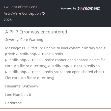
Twilight of the Gods
-
AstroWare Conception
©
2026
A PHP Error was encountered
Severity: Core Warning
Message: PHP Startup: Unable to load dynamic library 'redis'
(tried: /usr/lib/php/20190902/redis
(/usr/lib/php/20190902/redis: cannot open shared object file:
No such file or directory), /usr/lib/php/20190902/redis.so
(/usr/lib/php/20190902/redis.so: cannot open shared object
file: No such file or directory))
Filename: Unknown
Line Number: 0
Backtrace: